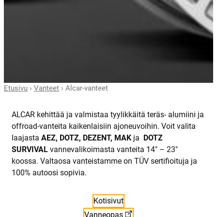
Etusivu
›
Vanteet
›
Alcar-vanteet
ALCAR kehittää ja valmistaa tyylikkäitä teräs- alumiini ja
offroad-vanteita kaikenlaisiin ajoneuvoihin. Voit valita
laajasta
AEZ, DOTZ, DEZENT, MAK
ja
DOTZ
SURVIVAL
vannevalikoimasta vanteita 14″ – 23″
koossa. Valtaosa vanteistamme on TÜV sertifioituja ja
100% autoosi sopivia.
Kotisivut
Vanneopas