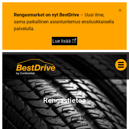
P
a
b
a
s
m
×
l
t
e
v
Rengasmarket on nyt BestDrive
– Uusi ilme,
i
n
e
e
u
sama paikallinen asiantuntemus ensiluokkaisella
l
t
:
u
palvelulla.
o
Y
t
a
r
i
Lue lisää
t
y
s
-
j
a
y
h
t
e
y
s
t
Rengastietoa
i
e
d
o
t
BestDriven rengasasiantuntijat neuvovat sinua
kaikissa rengasasioissa.