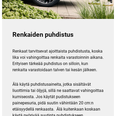
Renkaiden puhdistus
Renkaat tarvitsevat ajoittaista puhdistusta, koska
lika voi vahingoittaa renkaita varastoinnin aikana.
Erityisen tärkeää puhdistus on silloin, kun
renkaita varastoidaan talven tai kesän jälkeen.
Älä käytä puhdistusaineita, jotka sisältävät
liuottimia tai öljyjä, sillä ne saattavat vahingoittaa
kumiseosta. Jos käytät pudistukseen
painepesuria, pidä suutin vähintään 20 cm:n
etäisyydellä renkaasta. Älä kuitenkaan koskaan
käytä pyörivää suutinta puhdistukseen