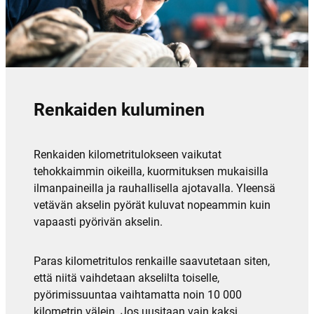
Renkaiden kuluminen
Renkaiden kilometritulokseen vaikutat
tehokkaimmin oikeilla, kuormituksen mukaisilla
ilmanpaineilla ja rauhallisella ajotavalla. Yleensä
vetävän akselin pyörät kuluvat nopeammin kuin
vapaasti pyörivän akselin.
Paras kilometritulos renkaille saavutetaan siten,
että niitä vaihdetaan akselilta toiselle,
pyörimissuuntaa vaihtamatta noin 10 000
kilometrin välein. Jos uusitaan vain kaksi