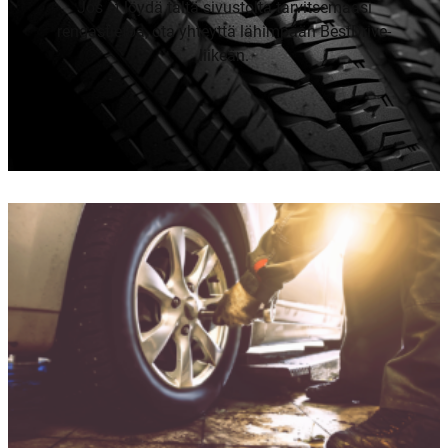
Jos et löydä tältä sivustolta tarvitsemaasi
rengastietoa, ota yhteyttä lähimpään BestDrive-
liikeän.