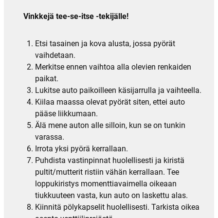
Vinkkejä tee-se-itse -tekijälle!
Etsi tasainen ja kova alusta, jossa pyörät
vaihdetaan.
Merkitse ennen vaihtoa alla olevien renkaiden
paikat.
Lukitse auto paikoilleen käsijarrulla ja vaihteella.
Kiilaa maassa olevat pyörät siten, ettei auto
pääse liikkumaan.
Älä mene auton alle silloin, kun se on tunkin
varassa.
Irrota yksi pyörä kerrallaan.
Puhdista vastinpinnat huolellisesti ja kiristä
pultit/mutterit ristiin vähän kerrallaan. Tee
loppukiristys momenttiavaimella oikeaan
tiukkuuteen vasta, kun auto on laskettu alas.
Kiinnitä pölykapselit huolellisesti. Tarkista oikea